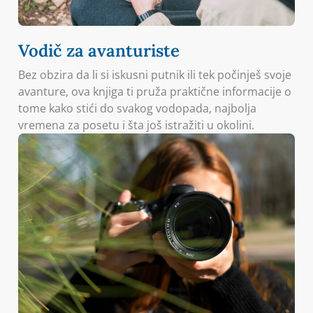
Vodič za avanturiste
Bez obzira da li si iskusni putnik ili tek počinješ svoje
avanture, ova knjiga ti pruža praktične informacije o
tome kako stići do svakog vodopada, najbolja
vremena za posetu i šta još istražiti u okolini.