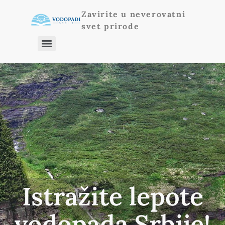
Zavirite u neverovatni
svet prirode
Istražite lepote
vodopada Srbije!