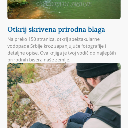
Otkrij skrivena prirodna blaga
Na preko 150 stranica, otkrij spektakularne
vodopade Srbije kroz zapanjujuće fotografije i
detaljne opise. Ova knjiga je tvoj vodič do najlepših
prirodnih bisera naše zemlje.