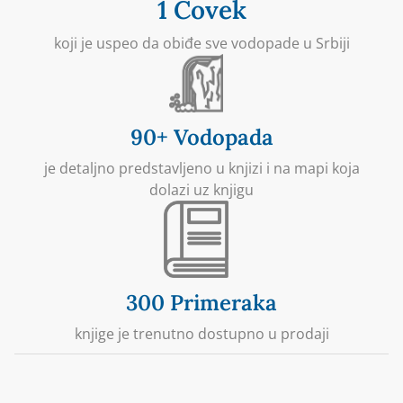
1 Čovek
koji je uspeo da obiđe sve vodopade u Srbiji
90+ Vodopada​
je detaljno predstavljeno u knjizi i na mapi koja
dolazi uz knjigu
300 Primeraka​
knjige je trenutno dostupno u prodaji