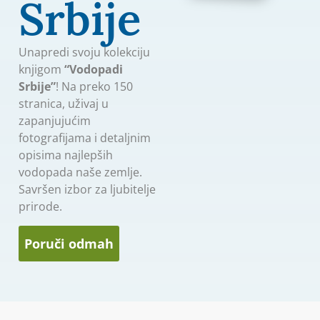
Srbije
Unapredi svoju kolekciju
knjigom
“Vodopadi
Srbije”
! Na preko 150
stranica, uživaj u
zapanjujućim
fotografijama i detaljnim
opisima najlepših
vodopada naše zemlje.
Savršen izbor za ljubitelje
prirode.
Poruči odmah