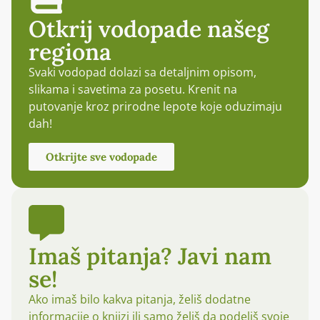
Otkrij vodopade našeg
regiona
Svaki vodopad dolazi sa detaljnim opisom,
slikama i savetima za posetu. Krenit na
putovanje kroz prirodne lepote koje oduzimaju
dah!
Otkrijte sve vodopade
Imaš pitanja? Javi nam
se!
Ako imaš bilo kakva pitanja, želiš dodatne
informacije o knjizi ili samo želiš da podeliš svoje