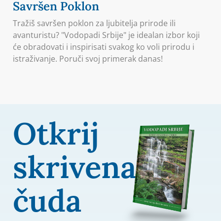
Savršen Poklon
Tražiš savršen poklon za ljubitelja prirode ili
avanturistu? "Vodopadi Srbije" je idealan izbor koji
će obradovati i inspirisati svakog ko voli prirodu i
istraživanje. Poruči svoj primerak danas!
Otkrij
skrivena
čuda