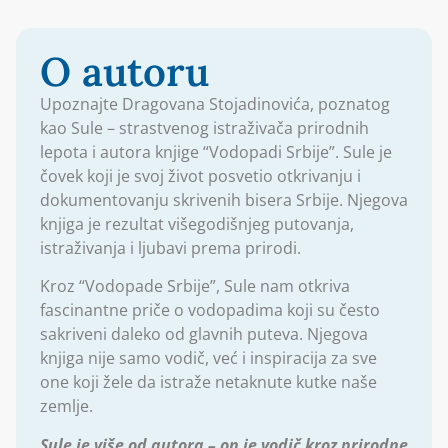
O autoru
Upoznajte Dragovana Stojadinovića, poznatog
kao Sule – strastvenog istraživača prirodnih
lepota i autora knjige “Vodopadi Srbije”. Sule je
čovek koji je svoj život posvetio otkrivanju i
dokumentovanju skrivenih bisera Srbije. Njegova
knjiga je rezultat višegodišnjeg putovanja,
istraživanja i ljubavi prema prirodi.
Kroz “Vodopade Srbije”, Sule nam otkriva
fascinantne priče o vodopadima koji su često
sakriveni daleko od glavnih puteva. Njegova
knjiga nije samo vodič, već i inspiracija za sve
one koji žele da istraže netaknute kutke naše
zemlje.
Sule je više od autora – on je vodič kroz prirodne