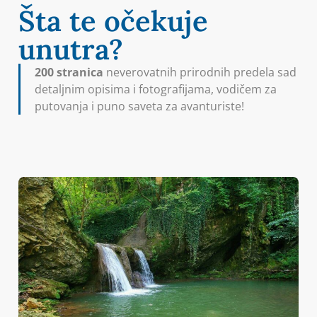
Šta te očekuje
unutra?
200 stranica
neverovatnih prirodnih predela sad
d
etaljnim opisima i fotografijama, vodičem za
putovanja i puno saveta za avanturiste!