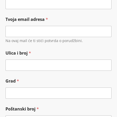
Tvoja email adresa
*
Na ovaj mail će ti stići potvrda o porudžbini.
Ulica i broj
*
Grad
*
Poštanski broj
*