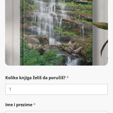
Koliko knjiga želiš da poručiš?
*
Ime i prezime
*