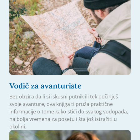
Vodič za avanturiste
Bez obzira da li si iskusni putnik ili tek počinješ
svoje avanture, ova knjiga ti pruža praktične
informacije o tome kako stići do svakog vodopada,
najbolja vremena za posetu i šta još istražiti u
okolini.