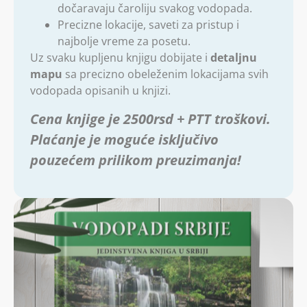
dočaravaju čaroliju svakog vodopada.
Precizne lokacije, saveti za pristup i
najbolje vreme za posetu.
Uz svaku kupljenu knjigu dobijate i
detaljnu
mapu
sa precizno obeleženim lokacijama svih
vodopada opisanih u knjizi.
Cena knjige je 2500rsd + PTT troškovi.
Plaćanje je moguće isključivo
pouzećem prilikom preuzimanja!