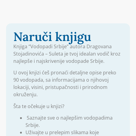
Naruči knjigu
Knjiga “Vodopadi Srbije” autora Dragovana
Stojadinovića – Suleta je tvoj idealan vodič kroz
najlepše i najskrivenije vodopade Srbije.
U ovoj knjizi ćeš pronaći detaljne opise preko
90 vodopada, sa informacijama o njihovoj
lokaciji, visini, pristupačnosti i prirodnom
okruženju.
Šta te očekuje u knjizi?
Saznajte sve o najlepšim vodopadima
Srbije.
Uživajte u prelepim slikama koje