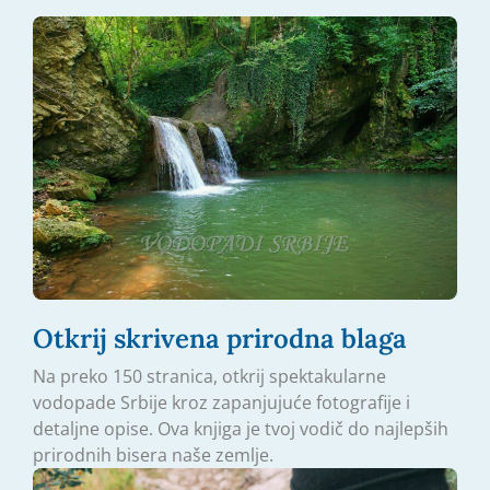
Otkrij skrivena prirodna blaga
Na preko 150 stranica, otkrij spektakularne
vodopade Srbije kroz zapanjujuće fotografije i
detaljne opise. Ova knjiga je tvoj vodič do najlepših
prirodnih bisera naše zemlje.